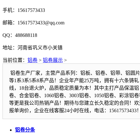
手机：15617573433
邮箱：15617573433@qq.com
QQ：488688118
地址：河南省巩义市小关镇
当前位置：
铝卷
>
铝卷展示
>
铝卷生产厂家，主营产品系列：铝板、铝卷、铝带、铝圆
等1系3系5系8系产品！企业年产能25万吨，拥有十六条铸轧
线，18台退火炉，品质稳定质量为本！其中主打产品保温铝
卷、合金铝卷、1060铝卷、3003铝卷、1050铝卷、彩涂铝卷
等更是我公司热销产品！期待与您建立长久稳定的合同！欢
报单询价，企业在线客服24小时在线，电话：15617573433
铝卷分条