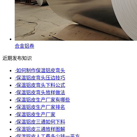
合金铝卷
近期发布知识
·
如何制作保温铝皮弯头
·
保温铝皮弯头压边技巧
·
保温铝皮弯头下料公式
·
保温铝皮弯头放样做法
·
保温铝皮生产厂家有哪些
·
保温铝皮生产厂家排名
·
保温铝皮生产厂家
·
保温铝皮三通如何下料
·
保温铝皮三通放样图解
·
保温铝皮人工费多少钱一平方