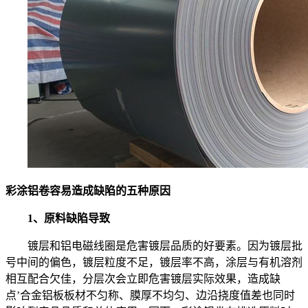
彩涂铝卷容易造成缺陷的五种原因
1、原料缺陷导致
镀层和铝电磁线圈是危害镀层品质的好要素。因为镀层批
号中间的偏色，镀层粒度不足，镀层率不高，涂层与有机溶剂
相互配合欠佳，分层次会立即危害镀层实际效果，造成缺
点’合金铝板板材不匀称、膜厚不均匀、边沿挠度值差也同时