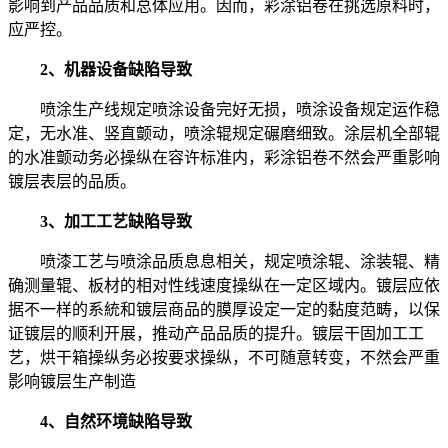
影响到产品品质和总体应用。因而，彩涂铝卷在挑选原料时，
应严控。
2、机器设备
缺陷导致
喷涂生产线规定喷涂设备完好无损，喷涂设备规定运作稳
定，无水准、竖直颤动，喷涂辊规定碾磨细致。涂层机全部辊
的水准颤动务必操纵在容许标准内，彩涂铝卷不然会严重影响
镀层表层的品质。
3、加工工艺
缺陷导致
喷漆工艺与喷涂品质息息相关，规定喷涂辊、涂装辊、精
确测量辊、板材的相对性线速度操纵在一定区域内。镀层应依
据不一样的系統和镀层商品的膜厚设定一定的黏度范畴，以保
证镀层的顺利开展，推动产品品质的提升。镀层干固加工工
艺，烘干箱操纵务必按要求操纵，不可随意转变，不然会严重
影响镀层生产制造
4、自然环境
缺陷导致