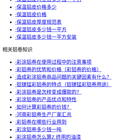
·
保温铝皮价格多少
·
保温铝皮价格
·
保温铝皮厚度规范表
·
保温铝皮多少钱一平方
·
保温铝皮多少钱一平方安装
相关铝卷知识
·
彩涂铝卷在使用过程中的注意事项
·
彩铝卷的优势和价格（彩铝卷的价格）
·
造成彩涂铝卷商品问题的关键因素有什么？
·
铝镁锰彩铝卷的特点（铝镁锰彩铝卷用途）
·
彩涂铝卷是怎样变成爆款的？
·
彩涂铝卷的产品优点和特性
·
如何计算彩铝卷的价钱？
·
河南彩铝卷生产厂家汇总
·
彩铝卷在哪些行业用到
·
彩涂铝卷多少钱一吨
·
彩涂铝卷怎么算Z 终用的油漆