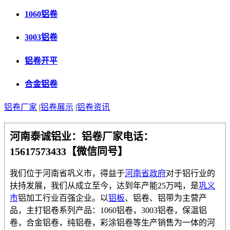
1060铝卷
3003铝卷
铝卷开平
合金铝卷
铝卷厂家
|
铝卷展示
|
铝卷资讯
河南泰诚铝业
：铝卷厂家电话：
15617573433【微信同号】
我们位于河南省巩义市，得益于
河南省政府
对于铝行业的
扶持发展，我们从成立至今，达到年产能25万吨，是
巩义
市
铝加工行业百强企业。以
铝板
、铝卷、铝带为主营产
品，主打铝卷系列产品：1060铝卷，3003铝卷，保温铝
卷，合金铝卷，纯铝卷，彩涂铝卷等生产销售为一体的河