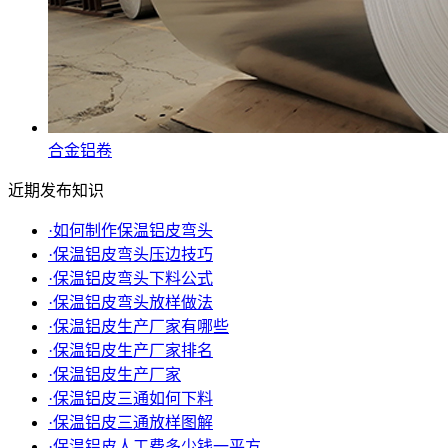
合金铝卷
近期发布知识
·
如何制作保温铝皮弯头
·
保温铝皮弯头压边技巧
·
保温铝皮弯头下料公式
·
保温铝皮弯头放样做法
·
保温铝皮生产厂家有哪些
·
保温铝皮生产厂家排名
·
保温铝皮生产厂家
·
保温铝皮三通如何下料
·
保温铝皮三通放样图解
·
保温铝皮人工费多少钱一平方