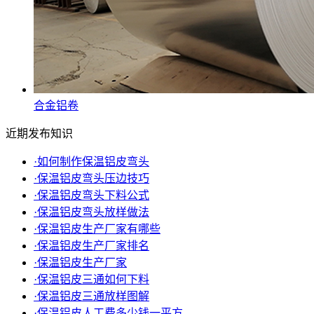
合金铝卷
近期发布知识
·
如何制作保温铝皮弯头
·
保温铝皮弯头压边技巧
·
保温铝皮弯头下料公式
·
保温铝皮弯头放样做法
·
保温铝皮生产厂家有哪些
·
保温铝皮生产厂家排名
·
保温铝皮生产厂家
·
保温铝皮三通如何下料
·
保温铝皮三通放样图解
·
保温铝皮人工费多少钱一平方