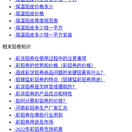
·
保温铝皮价格多少
·
保温铝皮价格
·
保温铝皮厚度规范表
·
保温铝皮多少钱一平方
·
保温铝皮多少钱一平方安装
相关铝卷知识
·
彩涂铝卷在使用过程中的注意事项
·
彩铝卷的优势和价格（彩铝卷的价格）
·
造成彩涂铝卷商品问题的关键因素有什么？
·
铝镁锰彩铝卷的特点（铝镁锰彩铝卷用途）
·
彩涂铝卷是怎样变成爆款的？
·
彩涂铝卷的产品优点和特性
·
如何计算彩铝卷的价钱？
·
河南彩铝卷生产厂家汇总
·
彩铝卷在哪些行业用到
·
彩铝卷用途及市场
·
2022年彩铝卷市场前景